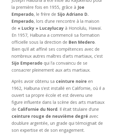
Joseph Halbuna a été initié au Kajukenbo pour
la première fois en 1955, grâce à
Joe
Emperado
, le frère de
Sijo Adriano D.
Emperado
, lors d’une rencontre à la maison
de
« Lucky » Lucaylucay
à Honolulu, Hawaï.
En 1957, Halbuna a commencé sa formation
officielle sous la direction de
Ben Medero
.
Bien qu’il ait affiné ses compétences avec de
nombreux autres maîtres d’arts martiaux, c’est
Sijo Emperado
qui l’a convaincu de se
consacrer pleinement aux arts martiaux.
Après avoir obtenu sa
ceinture noire
en
1962, Halbuna s’est installé en Californie, où il a
ouvert sa propre école et est devenu une
figure influente dans la scène des arts martiaux
de
Californie du Nord
. Il était titulaire d’une
ceinture rouge de neuvième degré
avec
doublure argentée, un grade qui témoignait de
son expertise et de son engagement.